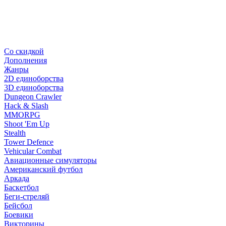
Со скидкой
Дополнения
Жанры
2D единоборства
3D единоборства
Dungeon Crawler
Hack & Slash
MMORPG
Shoot 'Em Up
Stealth
Tower Defence
Vehicular Combat
Авиационные симуляторы
Американский футбол
Аркада
Баскетбол
Беги-стреляй
Бейсбол
Боевики
Викторины