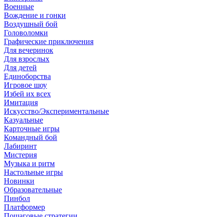
Военные
Вождение и гонки
Воздушный бой
Головоломки
Графические приключения
Для вечеринок
Для взрослых
Для детей
Единоборства
Игровое шоу
Избей их всех
Имитация
Искусство/Экспериментальные
Казуальные
Карточные игры
Командный бой
Лабиринт
Мистерия
Музыка и ритм
Настольные игры
Новинки
Образовательные
Пинбол
Платформер
Пошаговые стратегии