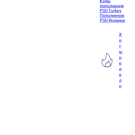
Коды
пополнения
PSN Turkey
Пополнение
PSN Украина
Х
и
т
ы
н
е
д
е
л
и