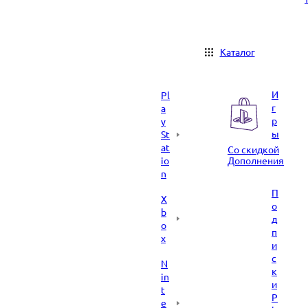
Каталог
И
Pl
г
a
р
y
ы
St
at
Со скидкой
io
Дополнения
n
П
X
о
b
д
o
п
x
и
с
N
к
in
и
t
P
e