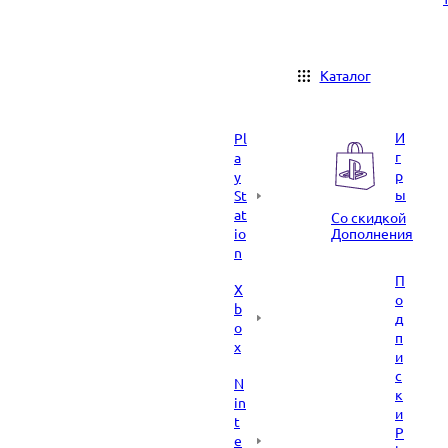
Каталог
И
Pl
г
a
р
y
ы
St
at
Со скидкой
io
Дополнения
n
П
X
о
b
д
o
п
x
и
с
N
к
in
и
t
P
e