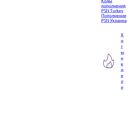
Коды
пополнения
PSN Turkey
Пополнение
PSN Украина
Х
и
т
ы
н
е
д
е
л
и