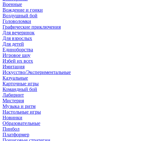
Военные
Вождение и гонки
Воздушный бой
Головоломки
Графические приключения
Для вечеринок
Для взрослых
Для детей
Единоборства
Игровое шоу
Избей их всех
Имитация
Искусство/Экспериментальные
Казуальные
Карточные игры
Командный бой
Лабиринт
Мистерия
Музыка и ритм
Настольные игры
Новинки
Образовательные
Пинбол
Платформер
Пошаговые стратегии