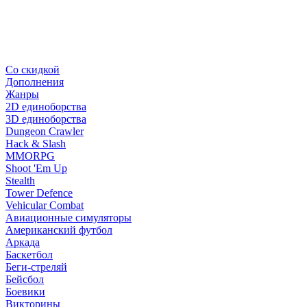
Со скидкой
Дополнения
Жанры
2D единоборства
3D единоборства
Dungeon Crawler
Hack & Slash
MMORPG
Shoot 'Em Up
Stealth
Tower Defence
Vehicular Combat
Авиационные симуляторы
Американский футбол
Аркада
Баскетбол
Беги-стреляй
Бейсбол
Боевики
Викторины