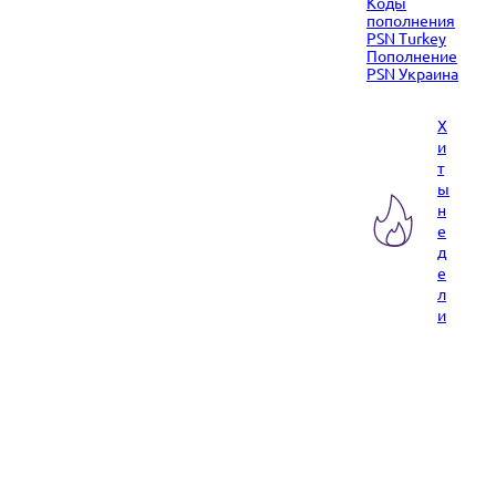
Коды
пополнения
PSN Turkey
Пополнение
PSN Украина
Х
и
т
ы
н
е
д
е
л
и