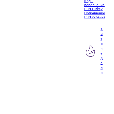
Коды
пополнения
PSN Turkey
Пополнение
PSN Украина
Х
и
т
ы
н
е
д
е
л
и