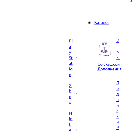
Каталог
И
Pl
г
a
р
y
ы
St
at
Со скидкой
io
Дополнения
n
П
X
о
b
д
o
п
x
и
с
N
к
in
и
t
P
e