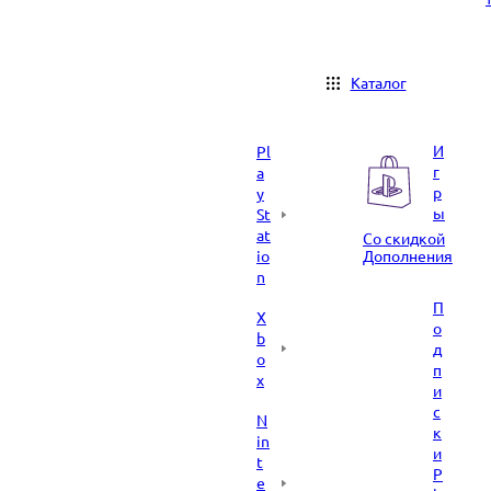
Каталог
И
Pl
г
a
р
y
ы
St
at
Со скидкой
io
Дополнения
n
П
X
о
b
д
o
п
x
и
с
N
к
in
и
t
P
e