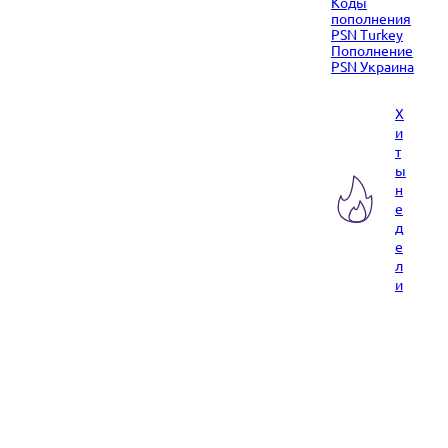
Коды
пополнения
PSN Turkey
Пополнение
PSN Украина
Х
и
т
ы
н
е
д
е
л
и