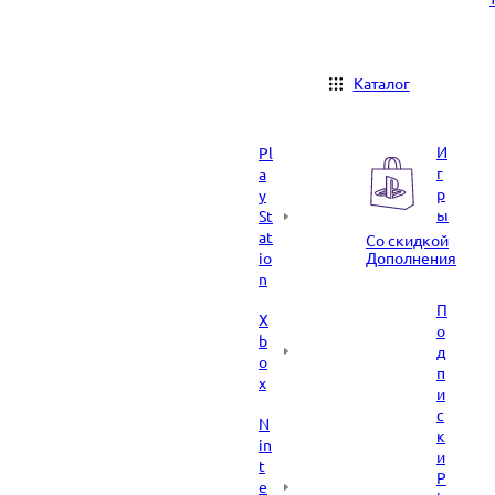
Каталог
И
Pl
г
a
р
y
ы
St
at
Со скидкой
io
Дополнения
n
П
X
о
b
д
o
п
x
и
с
N
к
in
и
t
P
e