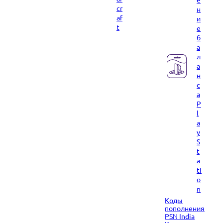
cr
н
af
и
t
е
б
а
л
а
н
с
а
P
l
a
y
S
t
a
ti
o
n
Коды
пополнения
PSN India