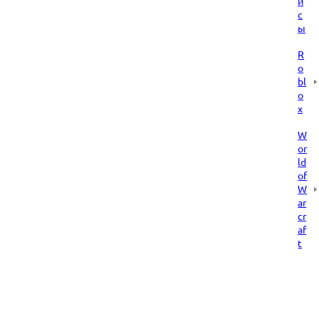
и
с
ы
R
o
bl
o
x
W
or
ld
of
W
ar
cr
af
t