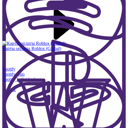
Карты оплаты Roblox (Global)
Spotify
Spotify Duo
Spotify Individual
Roblox