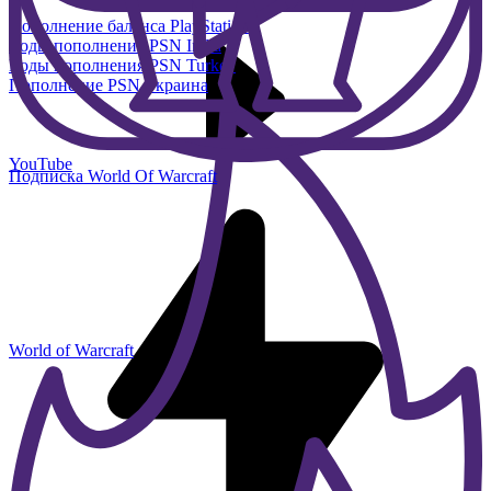
Пополнение баланса PlayStation
Коды пополнения PSN India
Коды пополнения PSN Turkey
Пополнение PSN Украина
YouTube
Подписка World Of Warcraft
World of Warcraft