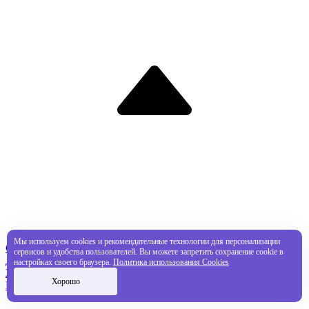
Мы используем cookies и рекомендательные технологии для персонализации
Со скидкой
сервисов и удобства пользователей. Вы можете запретить сохранение cookie в
Дополнения
настройках своего браузера.
Политика использования Cookies
Жанры
Хорошо
Подписки PlayStation Plus