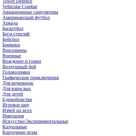
Tower Defence
Vehicular Combat
Авиационные симуляторы
Американский футбол
Аркада
Баскетбол
Беги-стреляй
Бейсбол
Боевики
Викторины
Военные
Вождение и гонки
Воздушный бой
Головоломки
Графические приключения
Для вечеринок
Для взрослых
Для детей
Единоборства
Игровое шоу
Избей их всех
Имитация
Искусство/Экспериментальные
Казуальные
Карточные игры