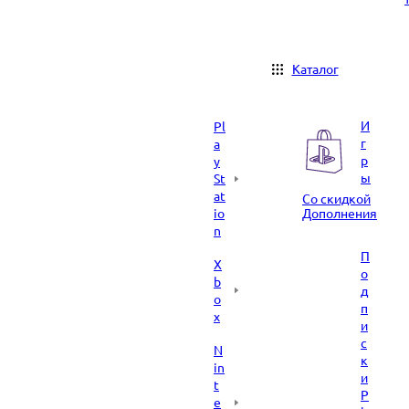
Каталог
И
Pl
г
a
р
y
ы
St
at
Со скидкой
io
Дополнения
n
П
X
о
b
д
o
п
x
и
с
N
к
in
и
t
P
e