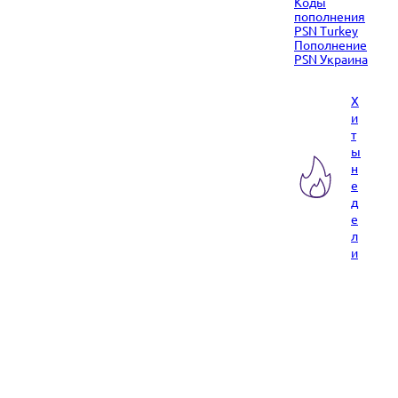
Коды
пополнения
PSN Turkey
Пополнение
PSN Украина
Х
и
т
ы
н
е
д
е
л
и