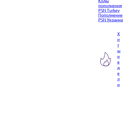
Коды
пополнения
PSN Turkey
Пополнение
PSN Украина
Х
и
т
ы
н
е
д
е
л
и