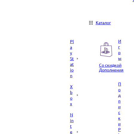
Каталог
И
Pl
г
a
р
y
ы
St
at
Со скидкой
io
Дополнения
n
П
X
о
b
д
o
п
x
и
с
N
к
in
и
t
P
e