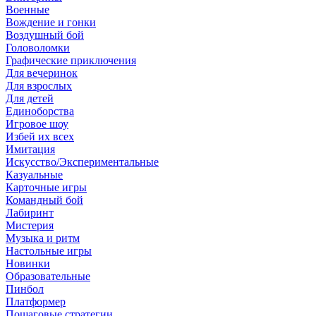
Военные
Вождение и гонки
Воздушный бой
Головоломки
Графические приключения
Для вечеринок
Для взрослых
Для детей
Единоборства
Игровое шоу
Избей их всех
Имитация
Искусство/Экспериментальные
Казуальные
Карточные игры
Командный бой
Лабиринт
Мистерия
Музыка и ритм
Настольные игры
Новинки
Образовательные
Пинбол
Платформер
Пошаговые стратегии