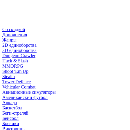
Со скидкой
Дополнения
Жанры
2D единоборства
3D единоборства
Dungeon Crawler
Hack & Slash
MMORPG
Shoot 'Em Up
Stealth
Tower Defence
Vehicular Combat
Авиационные симуляторы
Американский футбол
Аркада
Баскетбол
Беги-стреляй
Бейсбол
Боевики
Викторины