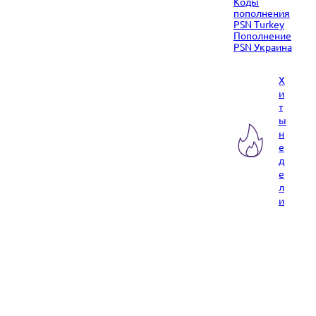
Коды
пополнения
PSN Turkey
Пополнение
PSN Украина
Х
и
т
ы
н
е
д
е
л
и