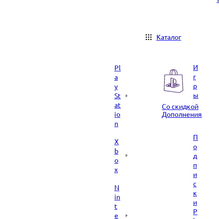
Каталог
И
Pl
г
a
р
y
ы
St
at
Со скидкой
io
Дополнения
n
П
X
о
b
д
o
п
x
и
с
N
к
in
и
t
P
e