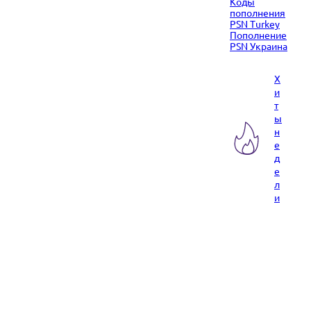
Коды
пополнения
PSN Turkey
Пополнение
PSN Украина
Х
и
т
ы
н
е
д
е
л
и