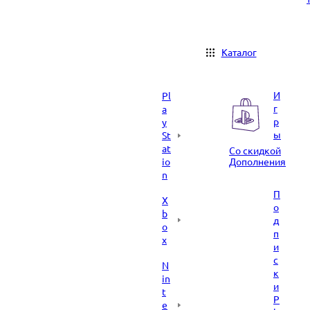
Каталог
И
Pl
г
a
р
y
ы
St
at
Со скидкой
io
Дополнения
n
П
X
о
b
д
o
п
x
и
с
N
к
in
и
t
P
e