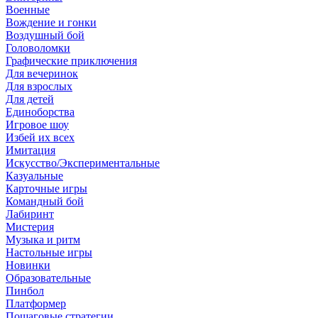
Военные
Вождение и гонки
Воздушный бой
Головоломки
Графические приключения
Для вечеринок
Для взрослых
Для детей
Единоборства
Игровое шоу
Избей их всех
Имитация
Искусство/Экспериментальные
Казуальные
Карточные игры
Командный бой
Лабиринт
Мистерия
Музыка и ритм
Настольные игры
Новинки
Образовательные
Пинбол
Платформер
Пошаговые стратегии