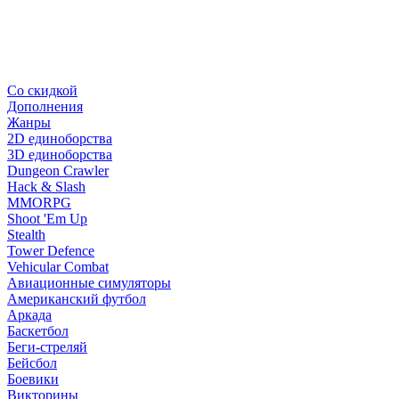
Со скидкой
Дополнения
Жанры
2D единоборства
3D единоборства
Dungeon Crawler
Hack & Slash
MMORPG
Shoot 'Em Up
Stealth
Tower Defence
Vehicular Combat
Авиационные симуляторы
Американский футбол
Аркада
Баскетбол
Беги-стреляй
Бейсбол
Боевики
Викторины