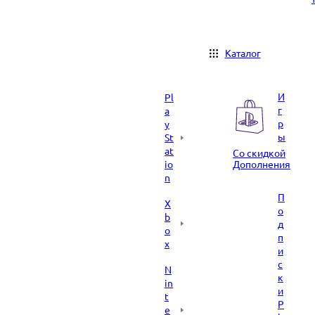
Каталог
И
Pl
г
a
р
y
ы
St
at
Со скидкой
io
Дополнения
n
П
X
о
b
д
o
п
x
и
с
N
к
in
и
t
P
e