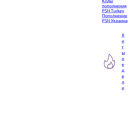
Коды
пополнения
PSN Turkey
Пополнение
PSN Украина
Х
и
т
ы
н
е
д
е
л
и