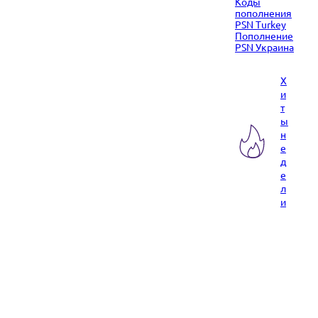
Коды
пополнения
PSN Turkey
Пополнение
PSN Украина
Х
и
т
ы
н
е
д
е
л
и