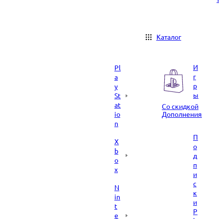
Каталог
И
Pl
г
a
р
y
ы
St
at
Со скидкой
io
Дополнения
n
П
X
о
b
д
o
п
x
и
с
N
к
in
и
t
P
e