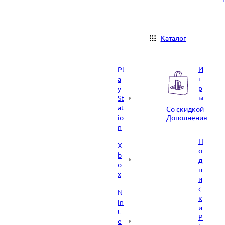
Каталог
И
Pl
г
a
р
y
ы
St
at
Со скидкой
io
Дополнения
n
П
X
о
b
д
o
п
x
и
с
N
к
in
и
t
P
e