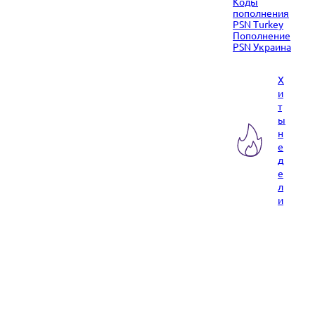
Коды
пополнения
PSN Turkey
Пополнение
PSN Украина
Х
и
т
ы
н
е
д
е
л
и