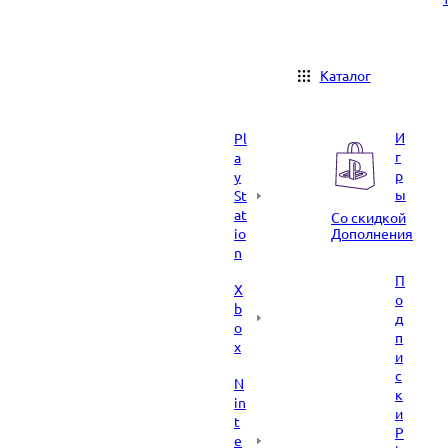
Каталог
И
Pl
г
a
р
y
ы
St
at
Со скидкой
io
Дополнения
n
П
X
о
b
д
o
п
x
и
с
N
к
in
и
t
P
e