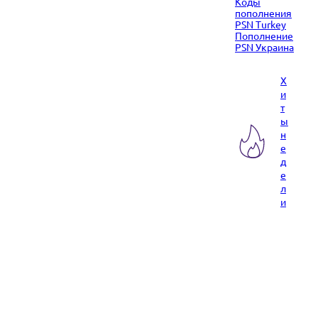
Коды
пополнения
PSN Turkey
Пополнение
PSN Украина
Х
и
т
ы
н
е
д
е
л
и