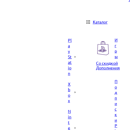
Каталог
И
Pl
г
a
р
y
ы
St
at
Со скидкой
io
Дополнения
n
П
X
о
b
д
o
п
x
и
с
N
к
in
и
t
P
e