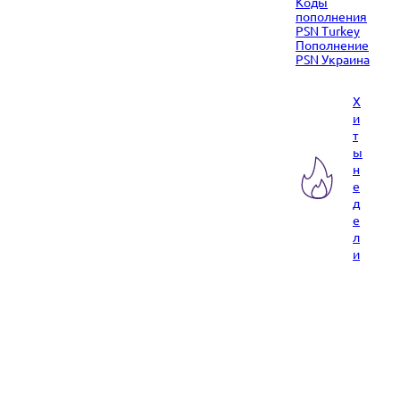
Коды
пополнения
PSN Turkey
Пополнение
PSN Украина
Х
и
т
ы
н
е
д
е
л
и