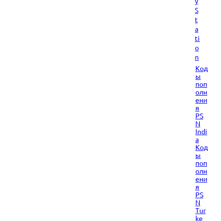
y
S
t
a
ti
o
n
Код
ы
поп
олн
ени
я
PS
N
Indi
a
Код
ы
поп
олн
ени
я
PS
N
Tur
ke