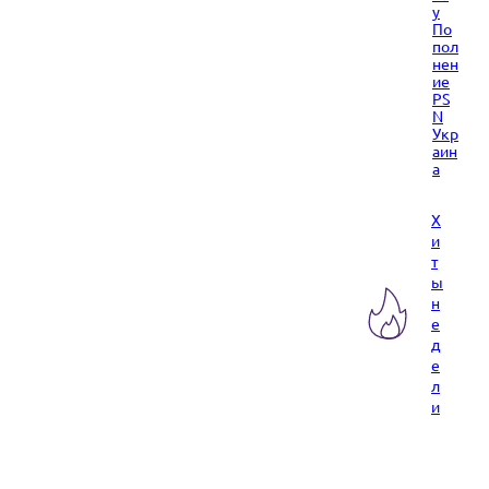
y
По
пол
нен
ие
PS
N
Укр
аин
а
Х
и
т
ы
н
е
д
е
л
и