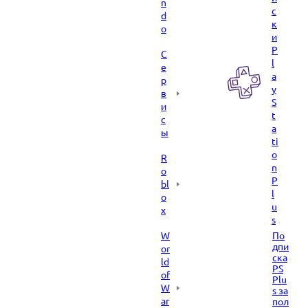
n
с
d
к
o
и
P
С
l
е
a
р
y
в
S
и
t
с
a
ы
ti
o
R
n
o
P
bl
l
o
u
x
s
W
По
дпи
or
ска
ld
PS
of
Plu
W
s за
ar
пол