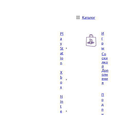
Каталог
И
Pl
г
a
р
y
ы
St
at
Со
io
ски
дко
n
й
Доп
X
олн
b
ени
o
я
x
П
N
о
in
д
t
п
e
и