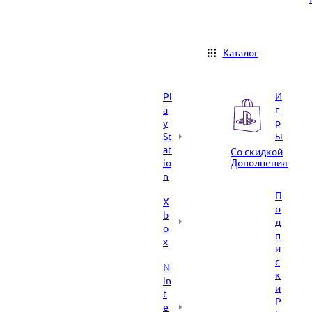
Каталог
И
Pl
г
a
р
y
ы
St
at
Со скидкой
io
Дополнения
n
П
X
о
b
д
o
п
x
и
с
N
к
in
и
t
P
e