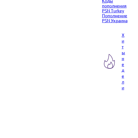
Коды
пополнения
PSN Turkey
Пополнение
PSN Украина
Х
и
т
ы
н
е
д
е
л
и