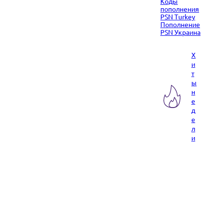
Коды
пополнения
PSN Turkey
Пополнение
PSN Украина
Х
и
т
ы
н
е
д
е
л
и