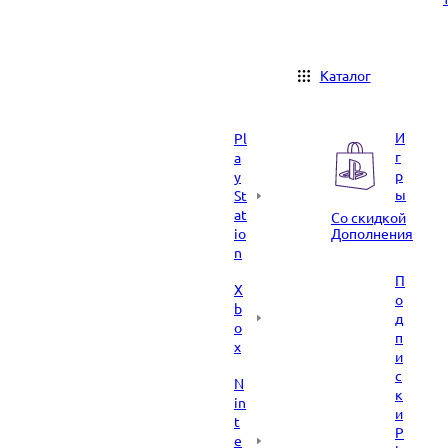
Каталог
И
Pl
г
a
р
y
ы
St
at
Со скидкой
io
Дополнения
n
П
X
о
b
д
o
п
x
и
с
N
к
in
и
t
P
e