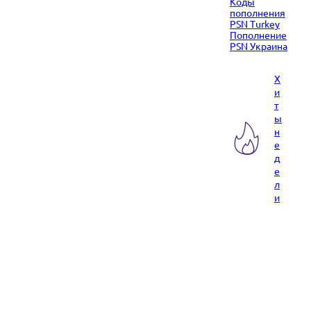
Коды
пополнения
PSN Turkey
Пополнение
PSN Украина
Х
и
т
ы
н
е
д
е
л
и