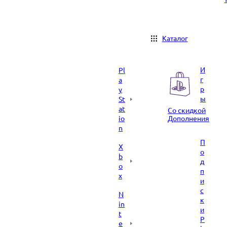
Каталог
И
Pl
г
a
р
y
ы
St
at
Со скидкой
io
Дополнения
n
П
X
о
b
д
o
п
x
и
с
N
к
in
и
t
P
e