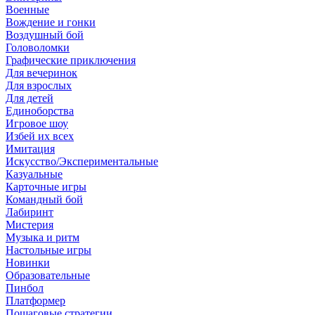
Военные
Вождение и гонки
Воздушный бой
Головоломки
Графические приключения
Для вечеринок
Для взрослых
Для детей
Единоборства
Игровое шоу
Избей их всех
Имитация
Искусство/Экспериментальные
Казуальные
Карточные игры
Командный бой
Лабиринт
Мистерия
Музыка и ритм
Настольные игры
Новинки
Образовательные
Пинбол
Платформер
Пошаговые стратегии