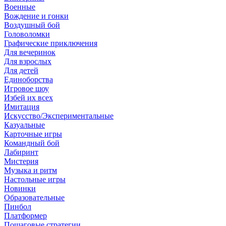
Военные
Вождение и гонки
Воздушный бой
Головоломки
Графические приключения
Для вечеринок
Для взрослых
Для детей
Единоборства
Игровое шоу
Избей их всех
Имитация
Искусство/Экспериментальные
Казуальные
Карточные игры
Командный бой
Лабиринт
Мистерия
Музыка и ритм
Настольные игры
Новинки
Образовательные
Пинбол
Платформер
Пошаговые стратегии