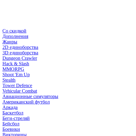
Со скидкой
Дополнения
Жанры
2D единоборства
3D единоборства
Dungeon Crawler
Hack & Slash
MMORPG
Shoot 'Em Up
Stealth
Tower Defence
Vehicular Combat
Авиационные симуляторы
Американский футбол
Аркада
Баскетбол
Беги-стреляй
Бейсбол
Боевики
Викторины