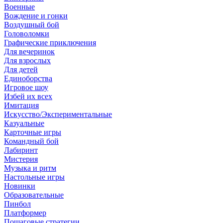
Военные
Вождение и гонки
Воздушный бой
Головоломки
Графические приключения
Для вечеринок
Для взрослых
Для детей
Единоборства
Игровое шоу
Избей их всех
Имитация
Искусство/Экспериментальные
Казуальные
Карточные игры
Командный бой
Лабиринт
Мистерия
Музыка и ритм
Настольные игры
Новинки
Образовательные
Пинбол
Платформер
Пошаговые стратегии