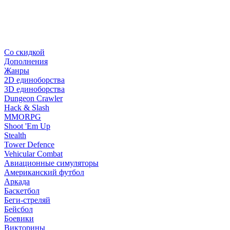
Со скидкой
Дополнения
Жанры
2D единоборства
3D единоборства
Dungeon Crawler
Hack & Slash
MMORPG
Shoot 'Em Up
Stealth
Tower Defence
Vehicular Combat
Авиационные симуляторы
Американский футбол
Аркада
Баскетбол
Беги-стреляй
Бейсбол
Боевики
Викторины