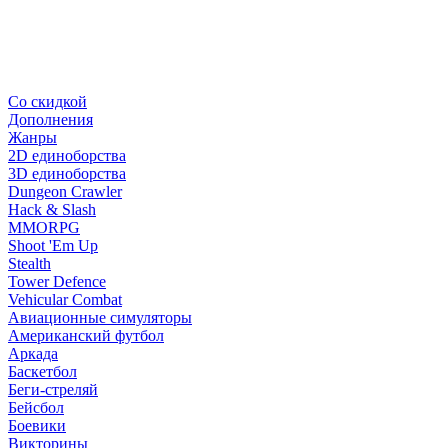
Со скидкой
Дополнения
Жанры
2D единоборства
3D единоборства
Dungeon Crawler
Hack & Slash
MMORPG
Shoot 'Em Up
Stealth
Tower Defence
Vehicular Combat
Авиационные симуляторы
Американский футбол
Аркада
Баскетбол
Беги-стреляй
Бейсбол
Боевики
Викторины