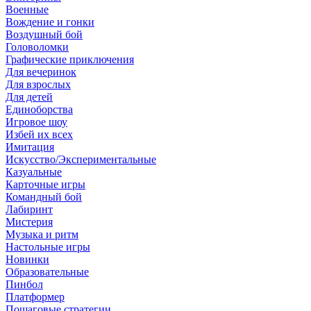
Военные
Вождение и гонки
Воздушный бой
Головоломки
Графические приключения
Для вечеринок
Для взрослых
Для детей
Единоборства
Игровое шоу
Избей их всех
Имитация
Искусство/Экспериментальные
Казуальные
Карточные игры
Командный бой
Лабиринт
Мистерия
Музыка и ритм
Настольные игры
Новинки
Образовательные
Пинбол
Платформер
Пошаговые стратегии