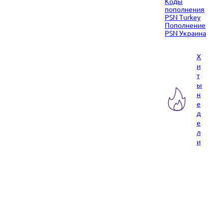
Коды
пополнения
PSN Turkey
Пополнение
PSN Украина
Х
и
т
ы
н
е
д
е
л
и