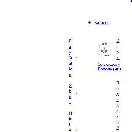
Каталог
И
Pl
г
a
р
y
ы
St
at
Со скидкой
io
Дополнения
n
П
X
о
b
д
o
п
x
и
с
N
к
in
и
t
P
e