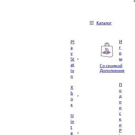
Каталог
И
Pl
г
a
р
y
ы
St
at
Со скидкой
io
Дополнения
n
П
X
о
b
д
o
п
x
и
с
N
к
in
и
t
P
e