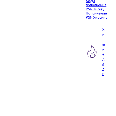
Коды
пополнения
PSN Turkey
Пополнение
PSN Украина
Х
и
т
ы
н
е
д
е
л
и