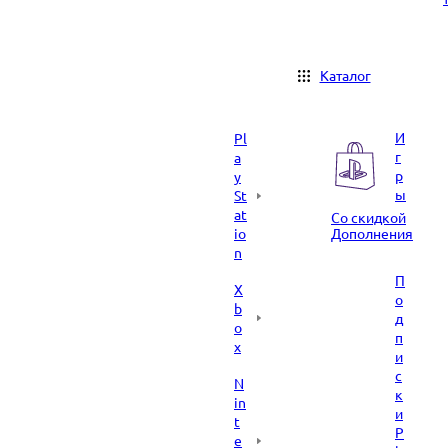
Каталог
И
Pl
г
a
р
y
ы
St
at
Со скидкой
io
Дополнения
n
П
X
о
b
д
o
п
x
и
с
N
к
in
и
t
P
e