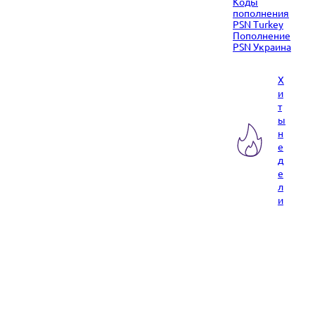
Коды
пополнения
PSN Turkey
Пополнение
PSN Украина
Х
и
т
ы
н
е
д
е
л
и