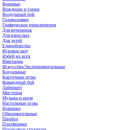
Военные
Вождение и гонки
Воздушный бой
Головоломки
Графические приключения
Для вечеринок
Для взрослых
Для детей
Единоборства
Игровое шоу
Избей их всех
Имитация
Искусство/Экспериментальные
Казуальные
Карточные игры
Командный бой
Лабиринт
Мистерия
Музыка и ритм
Настольные игры
Новинки
Образовательные
Пинбол
Платформер
Пошаговые стратегии