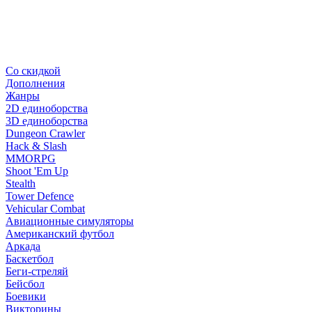
Со скидкой
Дополнения
Жанры
2D единоборства
3D единоборства
Dungeon Crawler
Hack & Slash
MMORPG
Shoot 'Em Up
Stealth
Tower Defence
Vehicular Combat
Авиационные симуляторы
Американский футбол
Аркада
Баскетбол
Беги-стреляй
Бейсбол
Боевики
Викторины