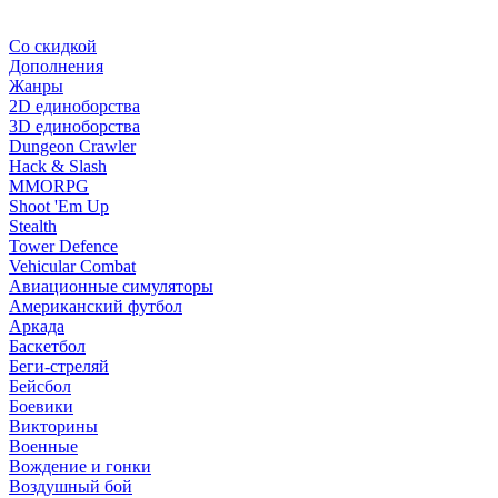
Со скидкой
Дополнения
Жанры
2D единоборства
3D единоборства
Dungeon Crawler
Hack & Slash
MMORPG
Shoot 'Em Up
Stealth
Tower Defence
Vehicular Combat
Авиационные симуляторы
Американский футбол
Аркада
Баскетбол
Беги-стреляй
Бейсбол
Боевики
Викторины
Военные
Вождение и гонки
Воздушный бой