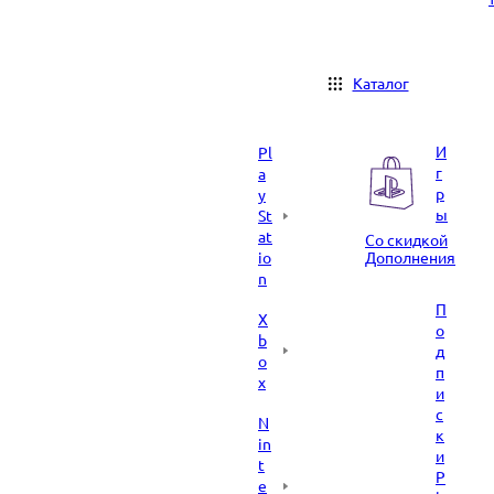
Каталог
И
Pl
г
a
р
y
ы
St
at
Со скидкой
io
Дополнения
n
П
X
о
b
д
o
п
x
и
с
N
к
in
и
t
P
e