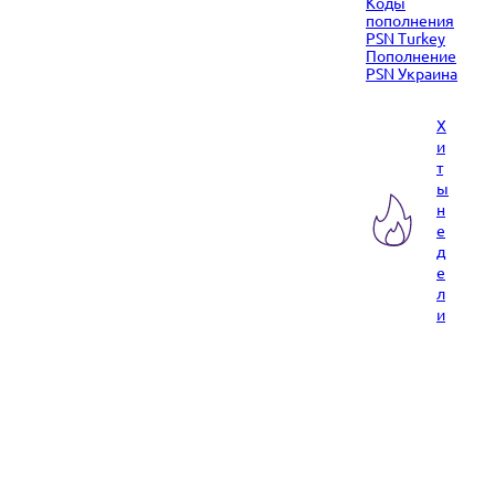
Коды
пополнения
PSN Turkey
Пополнение
PSN Украина
Х
и
т
ы
н
е
д
е
л
и