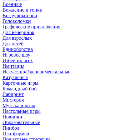
Военные
Вождение и гонки
Воздушный бой
Головоломки
Графические приключения
Для вечеринок
Для взрослых
Для детей
Единоборства
Игровое шоу
Избей их всех
Имитация
Искусство/Экспериментальные
Казуальные
Карточные игры
Командный бой
Лабиринт
Мистерия
Музыка и ритм
Настольные игры
Новинки
Образовательные
Пинбол
Платформер
Пошаговые стратегии