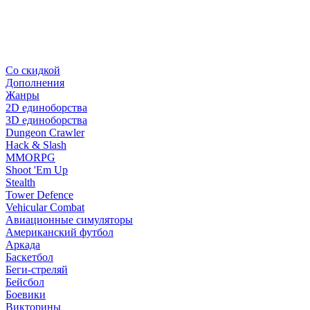
Со скидкой
Дополнения
Жанры
2D единоборства
3D единоборства
Dungeon Crawler
Hack & Slash
MMORPG
Shoot 'Em Up
Stealth
Tower Defence
Vehicular Combat
Авиационные симуляторы
Американский футбол
Аркада
Баскетбол
Беги-стреляй
Бейсбол
Боевики
Викторины