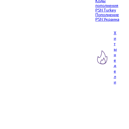
Коды
пополнения
PSN Turkey
Пополнение
PSN Украина
Х
и
т
ы
н
е
д
е
л
и