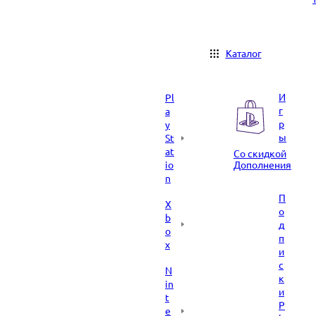
Каталог
И
Pl
г
a
р
y
ы
St
at
Со скидкой
io
Дополнения
n
П
X
о
b
д
o
п
x
и
с
N
к
in
и
t
P
e