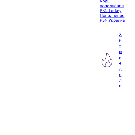
Коды
пополнения
PSN Turkey
Пополнение
PSN Украина
Х
и
т
ы
н
е
д
е
л
и