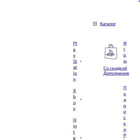
Каталог
И
Pl
г
a
р
y
ы
St
at
Со скидкой
io
Дополнения
n
П
X
о
b
д
o
п
x
и
с
N
к
in
и
t
P
e