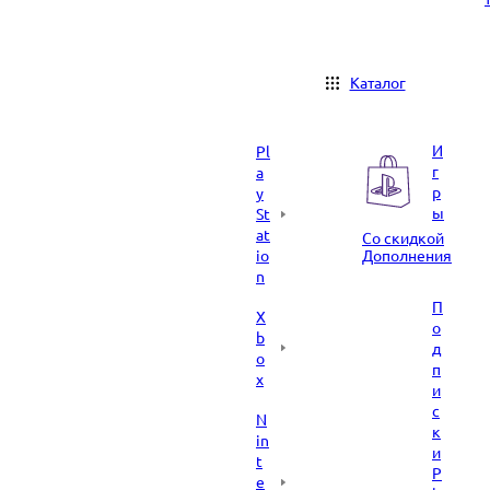
Каталог
И
Pl
г
a
р
y
ы
St
at
Со скидкой
io
Дополнения
n
П
X
о
b
д
o
п
x
и
с
N
к
in
и
t
P
e