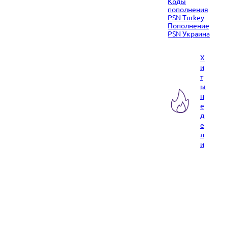
Коды
пополнения
PSN Turkey
Пополнение
PSN Украина
Х
и
т
ы
н
е
д
е
л
и