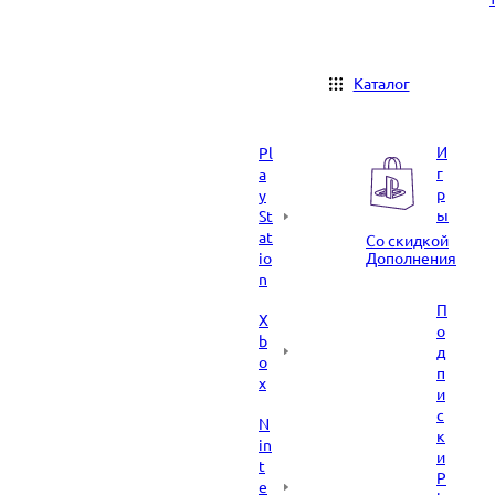
Каталог
И
Pl
г
a
р
y
ы
St
at
Со скидкой
io
Дополнения
n
П
X
о
b
д
o
п
x
и
с
N
к
in
и
t
P
e