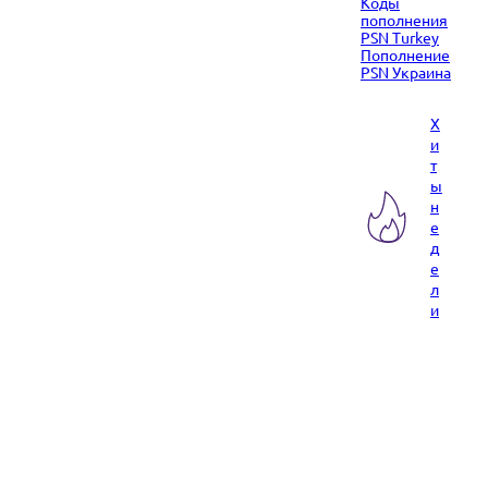
Коды
пополнения
PSN Turkey
Пополнение
PSN Украина
Х
и
т
ы
н
е
д
е
л
и