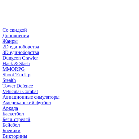
Со скидкой
Дополнения
Жанры
2D единоборства
3D единоборства
Dungeon Crawler
Hack & Slash
MMORPG
Shoot 'Em Up
Stealth
Tower Defence
Vehicular Combat
Авиационные симуляторы
Американский футбол
Аркада
Баскетбол
Беги-стреляй
Бейсбол
Боевики
Викторины