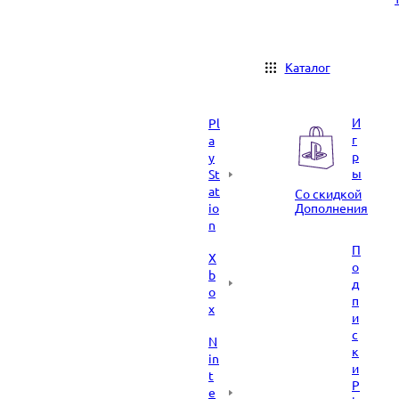
Каталог
И
Pl
г
a
р
y
ы
St
at
Со скидкой
io
Дополнения
n
П
X
о
b
д
o
п
x
и
с
N
к
in
и
t
P
e