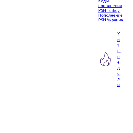
Коды
пополнения
PSN Turkey
Пополнение
PSN Украина
Х
и
т
ы
н
е
д
е
л
и