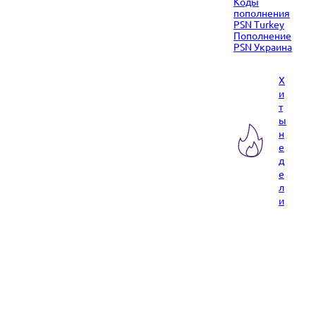
Коды
пополнения
PSN Turkey
Пополнение
PSN Украина
Х
и
т
ы
н
е
д
е
л
и