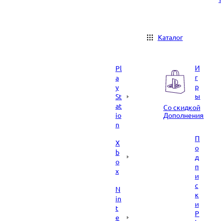
Каталог
И
Pl
г
a
р
y
ы
St
at
Со скидкой
io
Дополнения
n
П
X
о
b
д
o
п
x
и
с
N
к
in
и
t
P
e