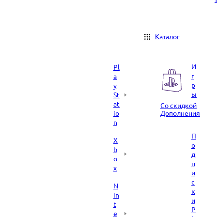
Каталог
И
Pl
г
a
р
y
ы
St
at
Со скидкой
io
Дополнения
n
П
X
о
b
д
o
п
x
и
с
N
к
in
и
t
P
e