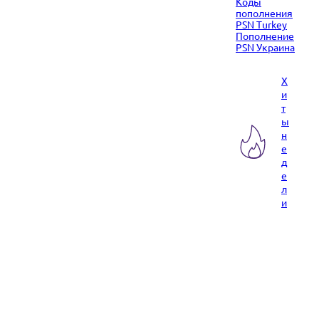
Коды
пополнения
PSN Turkey
Пополнение
PSN Украина
Х
и
т
ы
н
е
д
е
л
и