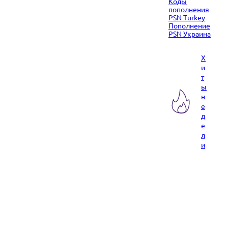
Коды
пополнения
PSN Turkey
Пополнение
PSN Украина
Х
и
т
ы
н
е
д
е
л
и