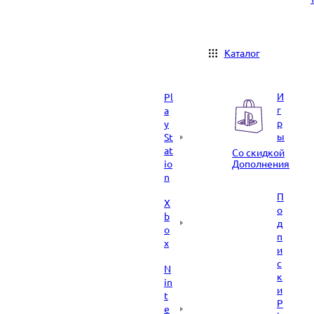
Каталог
И
Pl
г
a
р
y
ы
St
at
Со скидкой
io
Дополнения
n
П
X
о
b
д
o
п
x
и
с
N
к
in
и
t
P
e