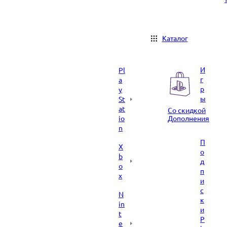
Каталог
И
Pl
г
a
р
y
ы
St
at
Со скидкой
io
Дополнения
n
П
X
о
b
д
o
п
x
и
с
N
к
in
и
t
P
e