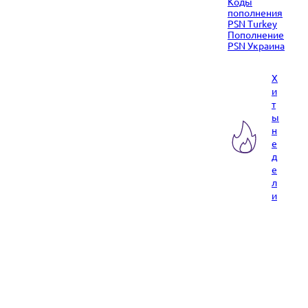
Коды
пополнения
PSN Turkey
Пополнение
PSN Украина
Х
и
т
ы
н
е
д
е
л
и