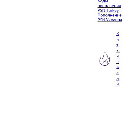
Коды
пополнения
PSN Turkey
Пополнение
PSN Украина
Х
и
т
ы
н
е
д
е
л
и