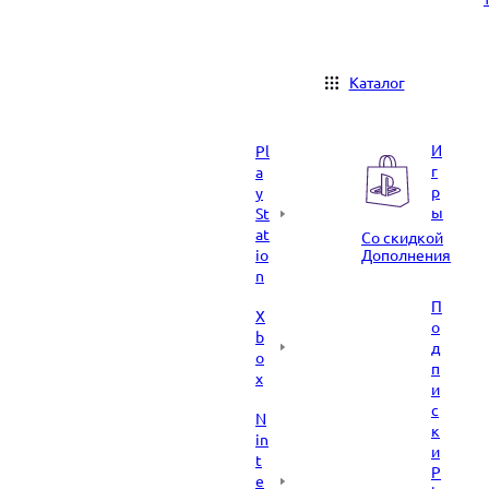
Каталог
И
Pl
г
a
р
y
ы
St
at
Со скидкой
io
Дополнения
n
П
X
о
b
д
o
п
x
и
с
N
к
in
и
t
P
e