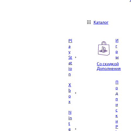
Каталог
И
Pl
г
a
р
y
ы
St
at
Со скидкой
io
Дополнения
n
П
X
о
b
д
o
п
x
и
с
N
к
in
и
t
P
e