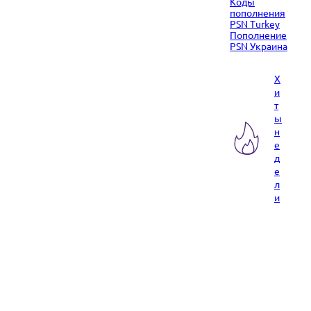
Коды
пополнения
PSN Turkey
Пополнение
PSN Украина
Х
и
т
ы
н
е
д
е
л
и