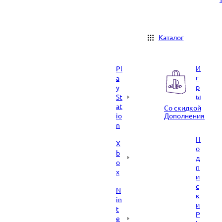
Каталог
И
Pl
г
a
р
y
ы
St
at
Со скидкой
io
Дополнения
n
П
X
о
b
д
o
п
x
и
с
N
к
in
и
t
P
e