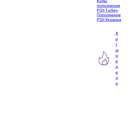
Коды
пополнения
PSN Turkey
Пополнение
PSN Украина
Х
и
т
ы
н
е
д
е
л
и