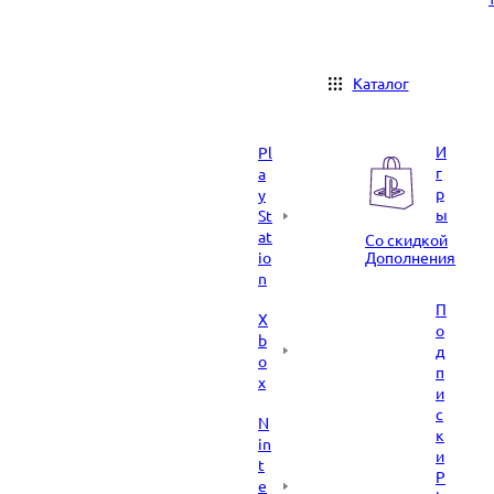
Каталог
И
Pl
г
a
р
y
ы
St
at
Со скидкой
io
Дополнения
n
П
X
о
b
д
o
п
x
и
с
N
к
in
и
t
P
e