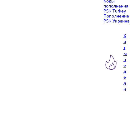
Коды
пополнения
PSN Turkey
Пополнение
PSN Украина
Х
и
т
ы
н
е
д
е
л
и