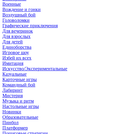
Военные
Вождение и гонки
Воздушный бой
Головоломки
Графические приключения
Для вечеринок
Для взрослых
Для детей
Единоборства
Игровое шоу
Избей их всех
Имитация
Искусство/Экспериментальные
Казуальные
Карточные игры
Командный бой
Лабиринт
Мистерия
Музыка и ритм
Настольные игры
Новинки
Образовательные
Пинбол
Платформер
Пошаговые стратегии