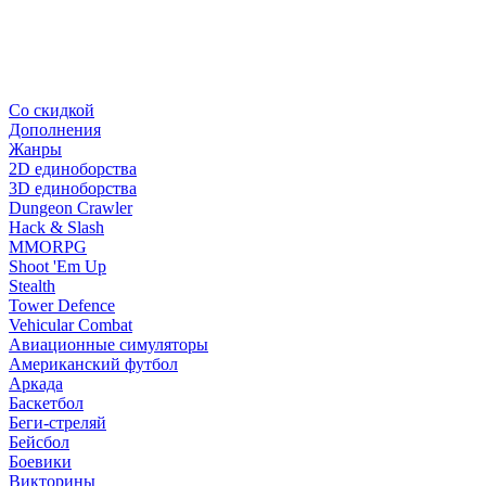
Со скидкой
Дополнения
Жанры
2D единоборства
3D единоборства
Dungeon Crawler
Hack & Slash
MMORPG
Shoot 'Em Up
Stealth
Tower Defence
Vehicular Combat
Авиационные симуляторы
Американский футбол
Аркада
Баскетбол
Беги-стреляй
Бейсбол
Боевики
Викторины